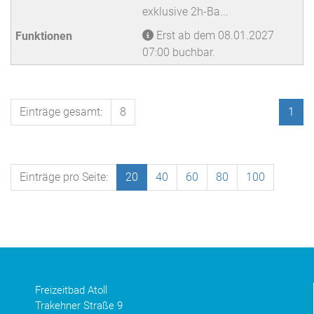
exklusive 2h-Ba...
Erst ab dem 08.01.2027
07:00 buchbar.
Einträge gesamt:
8
1
Einträge pro Seite:
20
40
60
80
100
Freizeitbad Atoll
Trakehner Straße 9