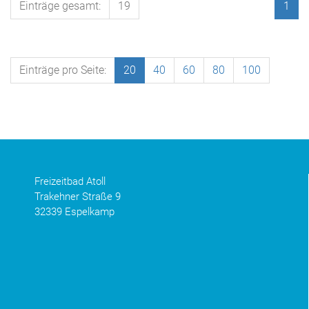
Einträge gesamt:
19
1
Einträge pro Seite:
20
40
60
80
100
Freizeitbad Atoll
Trakehner Straße 9
32339 Espelkamp